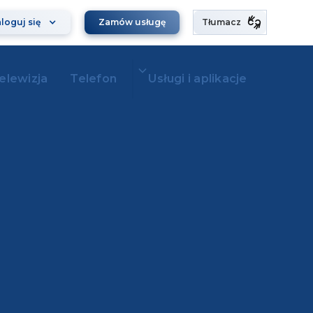
loguj się
Zamów usługę
Tłumacz
elewizja
Telefon
Usługi i aplikacje