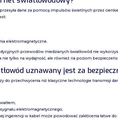
ternet światłowodowy?
przesyła dane za pomocą impulsów świetlnych przez cienki
est:
enia elektromagnetyczne.
adycyjnych przewodów miedzianych światłowód nie wykorzys
 nie tylko na wydajność, ale również na poziom bezpieczeńst
tłowód uznawany jest za bezpiecz
szy do przechwycenia niż klasyczne technologie transmisji da
wiatłem,
 sygnału elektromagnetycznego,
nej ingerencji w kabel może powodować zakłócenia łatwe do 