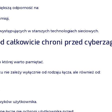
iększą odporność na:
isji,
występujących w starszych technologiach sieciowych.
d całkowicie chroni przed cyberz
 o której warto pamiętać.
 nie zależy wyłącznie od rodzaju łącza, ale również od:
,
awyków użytkownika.
 łącze nie ochroni użytkownika przed: