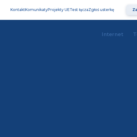
Kontakt
Komunikaty
Projekty UE
Test łącza
Zgłoś usterkę
Za
Internet
T
Inspiracje