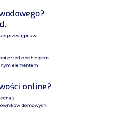
łowodowego?
d.
yberprzestępców.
oni przed phishingiem.
 ważnym elementem
wości online?
jedna z
ytkowników domowych.