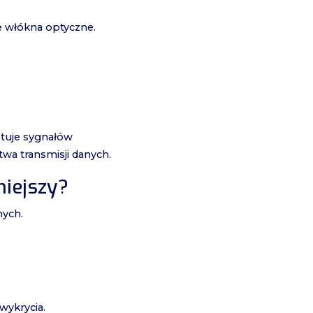
e włókna optyczne.
tuje sygnałów
wa transmisji danych.
niejszy?
nych.
wykrycia.