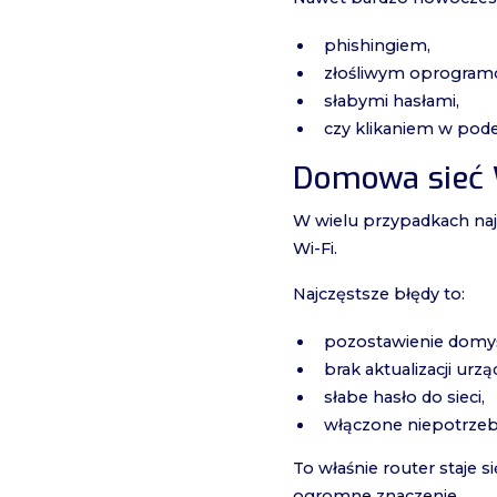
phishingiem,
złośliwym oprogram
słabymi hasłami,
czy klikaniem w podej
Domowa sieć 
W wielu przypadkach naj
Wi-Fi.
Najczęstsze błędy to:
pozostawienie domyś
brak aktualizacji urzą
słabe hasło do sieci,
włączone niepotrzebn
To właśnie router staje 
ogromne znaczenie.