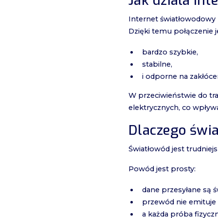
Jak działa in
Internet światłowodowy 
Dzięki temu połączenie j
bardzo szybkie,
stabilne,
i odporne na zakłóc
W przeciwieństwie do tr
elektrycznych, co wpływa
Dlaczego świa
Światłowód jest trudniej
Powód jest prosty:
dane przesyłane są ś
przewód nie emituje
a każda próba fizycz