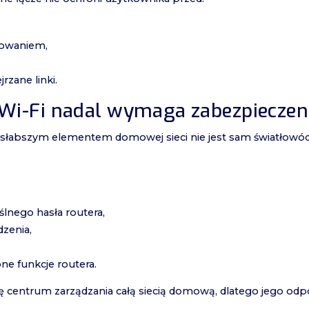
owaniem,
rzane linki.
Wi-Fi nadal wymaga zabezpieczen
słabszym elementem domowej sieci nie jest sam światłowód,
lnego hasła routera,
dzenia,
e funkcje routera.
się centrum zarządzania całą siecią domową, dlatego jego od