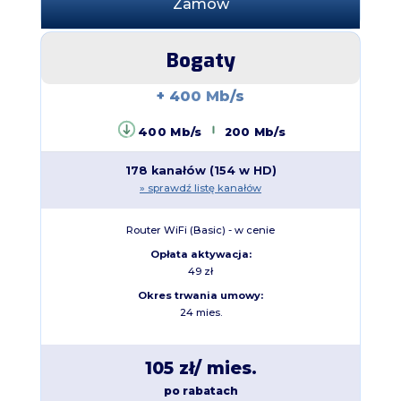
Zamów
Bogaty
+ 400 Mb/s
400 Mb/s
200 Mb/s
178 kanałów (154 w HD)
» sprawdź listę kanałów
Router WiFi (Basic) - w cenie
Opłata aktywacja:
49 zł
Okres trwania umowy:
24 mies.
105 zł
/ mies.
po rabatach