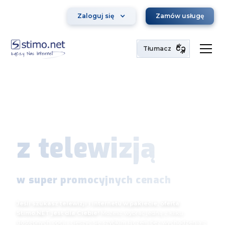
Zaloguj się
Zamów usługę
Tłumacz
Internet
wraz
z telewizją
w super promocyjnych cenach
Jeśli szukasz telewizji i internetu w pakiecie, oferta
Stimo.NET jest dla Ciebie!
Możesz wybrać jedną z kilku
dostępnych opcji i cieszyć się szybkim łączem bez wychodzenia z