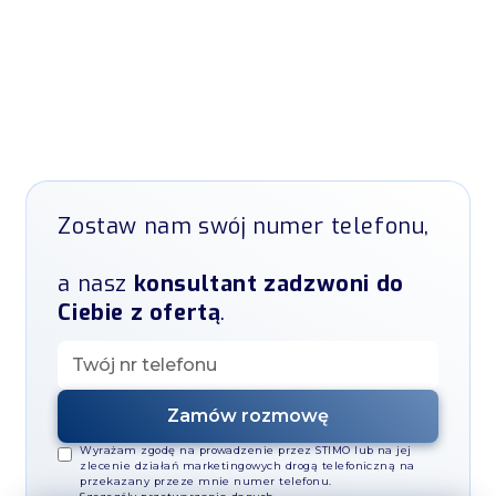
Zostaw nam swój numer telefonu,
a nasz
konsultant zadzwoni do
Ciebie z ofertą
.
Oferta korzystnych
pakietów
Internet + TV
Wyrażam zgodę na prowadzenie przez STIMO lub na jej
zlecenie działań marketingowych drogą telefoniczną na
przekazany przeze mnie numer telefonu.