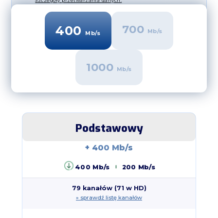
Szczegóły przetwarzania danych.
700
400
Mb/s
Mb/s
1000
Mb/s
Podstawowy
+ 400 Mb/s
400 Mb/s
200 Mb/s
79 kanałów (71 w HD)
» sprawdź listę kanałów