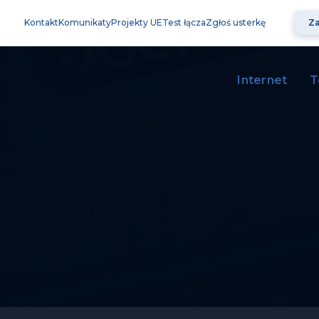
Kontakt
Komunikaty
Projekty UE
Test łącza
Zgłoś usterkę
Za
Internet
T