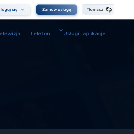
loguj się
Zamów usługę
Tłumacz
elewizja
Telefon
Usługi i aplikacje